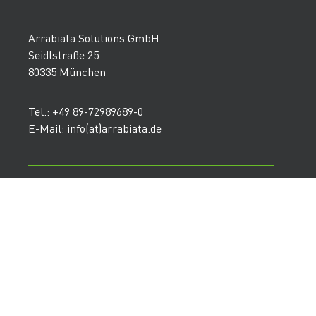
Arrabiata Solutions GmbH
Seidlstraße 25
80335 München
Tel.: +49 89-72989689-0
E-Mail: info(at)arrabiata.de
Agentur
Customer Experience
Learning Solutions